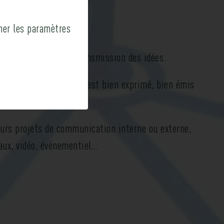
ner les paramètres
 la créativité que la transmission des idées.
 du succès parce qu’il est bien exprimé, bien émis
urs projets de communication interne ou externe,
iaux, vidéo, événementiel…