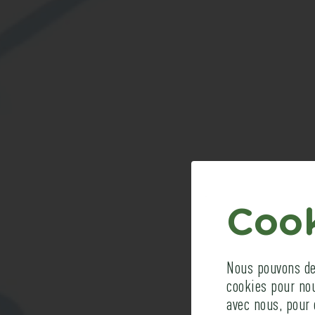
Cook
VO
Nous pouvons dem
cookies pour no
avec nous, pour 