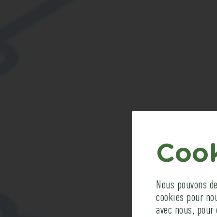
Cook
V
Nous pouvons dem
cookies pour no
avec nous, pour 