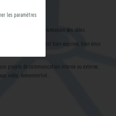
ner les paramètres
 la créativité que la transmission des idées.
 du succès parce qu’il est bien exprimé, bien émis
urs projets de communication interne ou externe,
iaux, vidéo, événementiel…