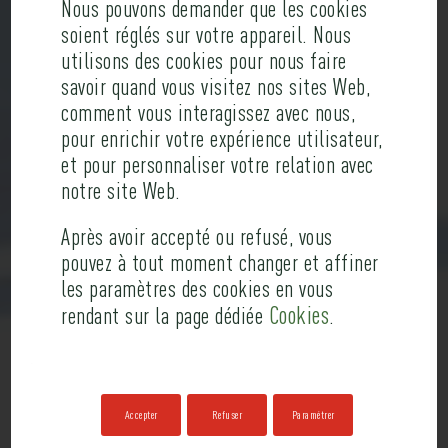
Nous pouvons demander que les cookies
Ce qui relie les individus, maintient unies les
DE
soient réglés sur votre appareil. Nous
organisations, fait progresser l’humanité, c’est
utilisons des cookies pour nous faire
COMMUNICATION
autant la créativité que la transmission des
savoir quand vous visitez nos sites Web,
idées.
comment vous interagissez avec nous,
GLOBALE
pour enrichir votre expérience utilisateur,
et pour personnaliser votre relation avec
Chez Nostromo, nous avons la conviction que la
Transmettez
notre site Web.
qualité de cette transmission est essentielle :
vos
un message a du succès parce qu’il est bien
Après avoir accepté ou refusé, vous
idées,
pouvez à tout moment changer et affiner
exprimé, bien émis et bien reçu, en toute
les paramètres des cookies en vous
votre
circonstance.
Cookies
rendant sur la page dédiée
.
savoir,
Nous sommes une agence de communication
vos
globale et institutionnelle qui accompagne ses
ambitions,
Accepter
Refuser
Paramétrer
clients dans leurs projets de communication
votre