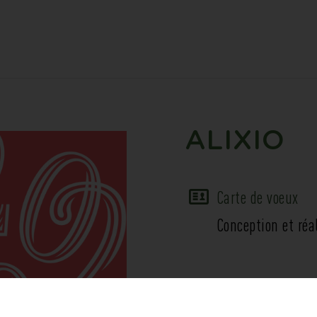
ALIXIO
Carte de voeux
Conception et réa
alixio.com