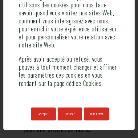
APOLIMER
utilisons des cookies pour nous faire
savoir quand vous visitez nos sites Web,
comment vous interagissez avec nous,
Site web
pour enrichir votre expérience utilisateur,
et pour personnaliser votre relation avec
Conception et réalisation du site web
notre site Web.
accessible.
Après avoir accepté ou refusé, vous
pouvez à tout moment changer et affiner
Codage poussé pour une customisation
les paramètres des cookies en vous
esthétique et fonctionnelle forte, avec de
Cookies
rendant sur la page dédiée
.
nombreux types d’articles traités
différemment avec des champs
Accepter
Refuser
Paramétrer
personnalisés (Advanced Custom Fields)
pour une utilisation facile.