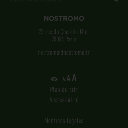
NOSTROMO
23 rue du Cherche-Midi
75006 Paris
nostromo@nostromo.fr
Augmenter
Réinitialiser
A
A
Diminuer
A
la
la
la
Plan du site
taille
taille
taille
du
du
Accessibilité
du
texte.
texte.
texte.
Mentions légales