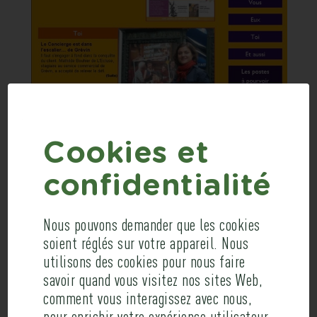
COMPAGNIE DES
Cookies et
ALPES
confidentialité
Nous pouvons demander que les cookies
Intranet
soient réglés sur votre appareil. Nous
utilisons des cookies pour nous faire
Conception et rewriting de l’intranet de
savoir quand vous visitez nos sites Web,
Grévin et Cie (Parc Astérix, Musée Grévin,
comment vous interagissez avec nous,
pour enrichir votre expérience utilisateur,