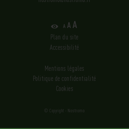
Augmenter
Réinitialiser
A
A
Diminuer
A
la
la
la
Plan du site
taille
taille
taille
du
du
Accessibilité
du
texte.
texte.
texte.
Mentions légales
Politique de confidentialité
Cookies
Nostromo
© Copyright -