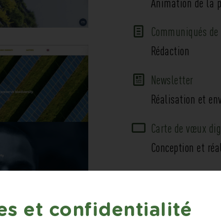
Animation de la 
Communiqués de 
Rédaction
Newsletter
Réalisation et env
Carte de vœux dig
Conception et réa
Vidéos
Réalisation : scé
s et confidentialité