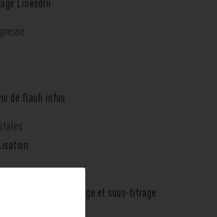
page LinkedIn
presse
oi de flash infos
itales
lisation
nario, tournage, montage et sous-titrage